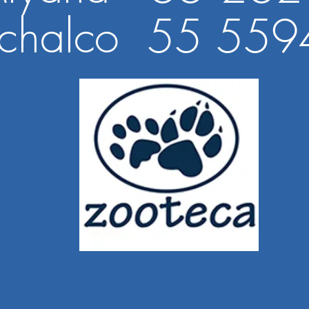
chalco
55 559