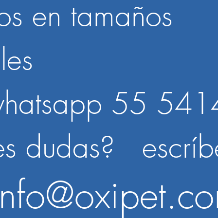
s en tamaños
ales
hatsapp 55 541
 dudas? escríb
info@oxipet.c