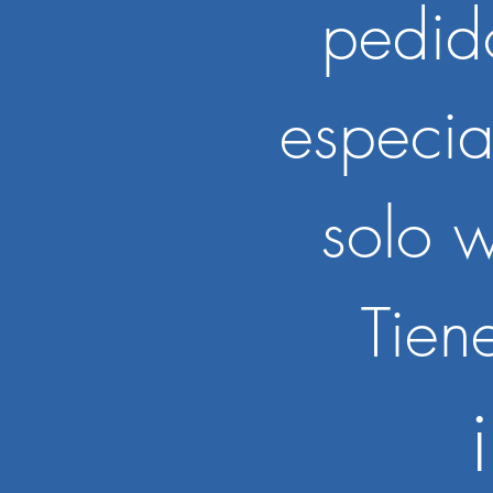
pedido
especi
solo w
Tienes