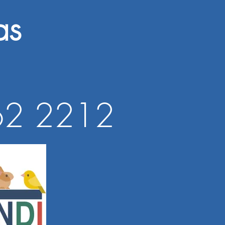
ias
62 2212