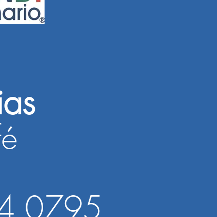
ias
fé
4 0795