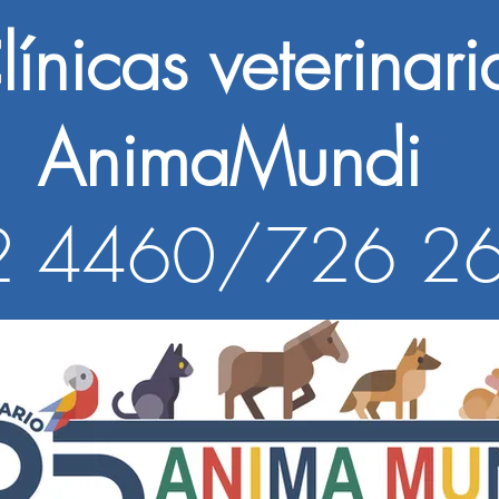
línicas veterinar
aMundi
 4460/726 2