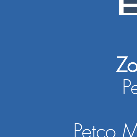
Zo
P
55 5
Petco 