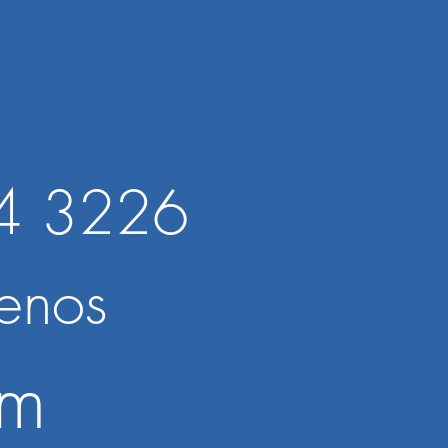
4 3226
enos
om