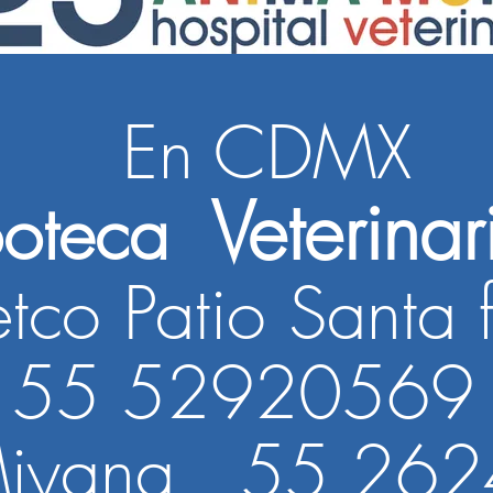
En CDMX
V
eterinar
oteca
etco Patio Santa 
2920569
Miyana
55 262