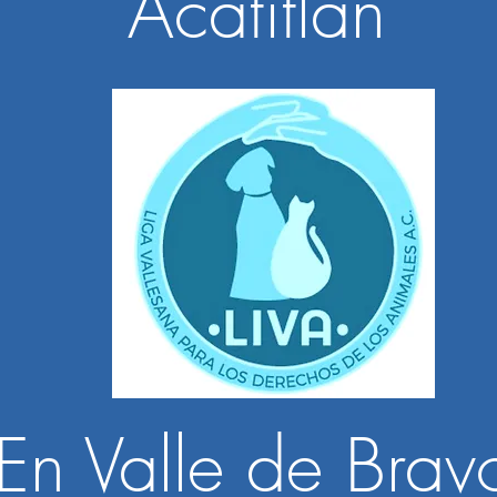
Acatitlán
En
Valle de Brav