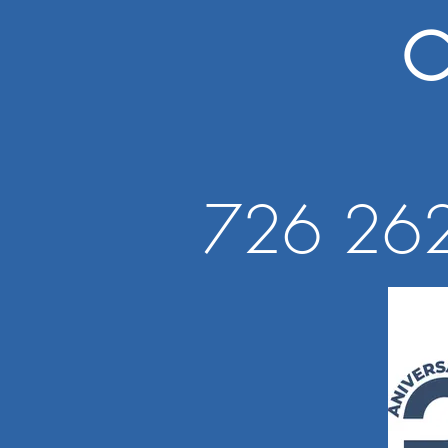
C
Anim
726 262