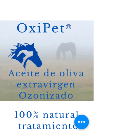
®
OxiPet
Aceite de oliva
extrav
irgen
Ozonizado
100% natural,
tratamiento